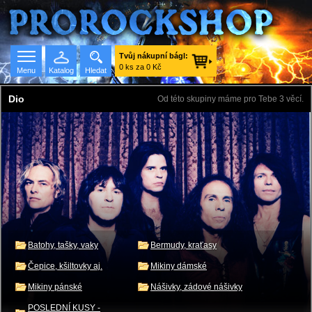
Tvůj nákupní bágl:
0 ks za 0 Kč
Menu
Katalog
Hledat
Dio
Od této skupiny máme pro Tebe 3 věcí.
Seznam skupin
Batohy, tašky, vaky
Bermudy, kraťasy
Čepice, kšiltovky aj.
Mikiny dámské
Mikiny pánské
Nášivky, zádové nášivky
POSLEDNÍ KUSY -