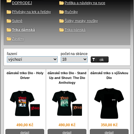
DOPRODEJ
Potítka a návleky na ruce
Přívěsky na krk a řetízky
Ručníky
Sukně
Šátky, masky, roušky
Trika dámská
Trika pánská
Zástěry
řazení
počet na stránce
dámské triko Dio - Holy
dámské triko Dio - Stand
dámské triko s výšivkou
Driver
Up and Shout: The Dio
Dio
Anthology
490,00 Kč
490,00 Kč
350,00 Kč
detail
detail
detail