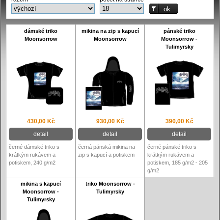
dámské triko
mikina na zip s kapucí
pánské triko
Moonsorrow
Moonsorrow
Moonsorrow -
Tulimyrsky
430,00 Kč
930,00 Kč
390,00 Kč
detail
detail
detail
černé dámské triko s
černá pánská mikina na
černé pánské triko s
krátkým rukávem a
zip s kapucí a potiskem
krátkým rukávem a
potiskem, 240 g/m2
potiskem, 185 g/m2 - 205
g/m2
mikina s kapucí
triko Moonsorrow -
Moonsorrow -
Tulimyrsky
Tulimyrsky