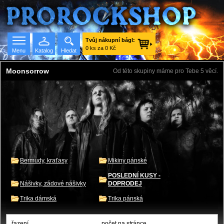
Tvůj nákupní bágl:
0 ks za 0 Kč
Menu
Katalog
Hledat
Moonsorrow
Od této skupiny máme pro Tebe 5 věcí.
Seznam skupin
Bermudy, kraťasy
Mikiny pánské
POSLEDNÍ KUSY -
Nášivky, zádové nášivky
DOPRODEJ
Trika dámská
Trika pánská
řazení
počet na stránce