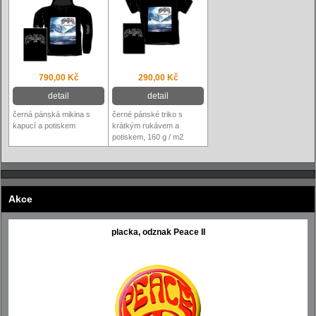
790,00 Kč
290,00 Kč
detail
detail
černá pánská mikina s
černé pánské triko s
kapucí a potiskem
krátkým rukávem a
potiskem, 160 g / m2
Akce
placka, odznak Peace II