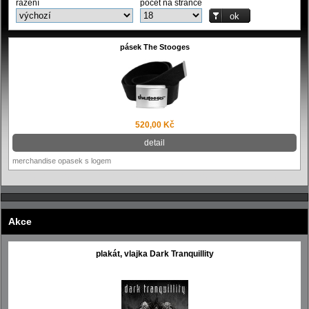
řazení
počet na stránce
pásek The Stooges
520,00 Kč
detail
merchandise opasek s logem
Akce
plakát, vlajka Dark Tranquillity