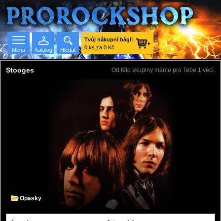
Tvůj nákupní bágl:
0 ks za 0 Kč
Menu
Katalog
Hledat
Stooges
Od této skupiny máme pro Tebe 1 věcí.
Seznam skupin
Opasky