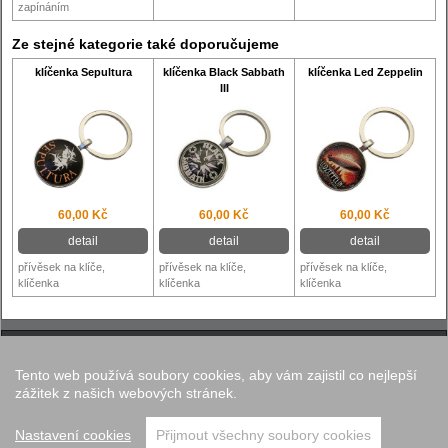
zapínáním
Ze stejné kategorie také doporučujeme
klíčenka Sepultura
klíčenka Black Sabbath
klíčenka Led Zeppelin
III
60,00 Kč
60,00 Kč
60,00 Kč
detail
detail
detail
přívěsek na klíče,
přívěsek na klíče,
přívěsek na klíče,
klíčenka
klíčenka
klíčenka
Tento web používá soubory cookies, aby vám zajistil co nejlepší
Nastavení cookies
zážitek z našich webových stránek.
Copyright © 2012 - 2026
Walk.cz
Nastavení cookies
Přijmout všechny soubory cookies