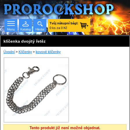
Tvůj nákupní bágl:
0 ks za 0 Kč
Menu
Katalog
Hledat
klíčenka dvojitý řetěz
Úvodní
>
Klíčenky
>
kovové klíčenky
Seznam skupin
Tento produkt již není možné objednat.