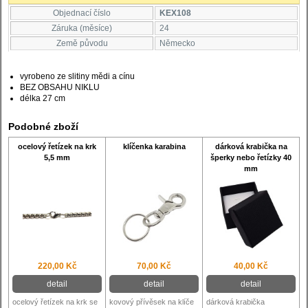
Objednací číslo
KEX108
Záruka (měsíce)
24
Země původu
Německo
vyrobeno ze slitiny mědi a cínu
BEZ OBSAHU NIKLU
délka 27 cm
Podobné zboží
ocelový řetízek na krk
klíčenka karabina
dárková krabička na
5,5 mm
šperky nebo řetízky 40
mm
220,00 Kč
70,00 Kč
40,00 Kč
detail
detail
detail
ocelový řetízek na krk se
kovový přívěsek na klíče
dárková krabička