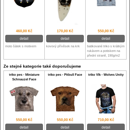
460,00 Kč
170,00 Kč
550,00 Kč
detail
detail
detail
moto šátek s motivem
kovový přívěsek na krk
batikované triko s krátkým
rukávem a potiskem na
přední straně, 190g/m2
Ze stejné kategorie také doporučujeme
triko pes - Miniature
triko pes - Pitbull Face
triko Vlk - Wolves Unity
Schnauzel Face
550,00 Kč
550,00 Kč
710,00 Kč
detail
detail
detail