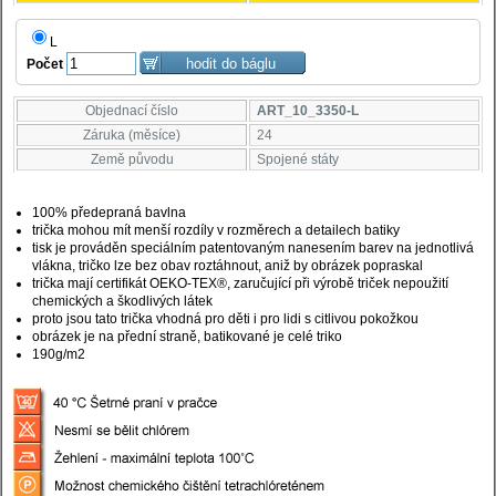
L
Počet
Objednací číslo
ART_10_3350-L
Záruka (měsíce)
24
Země původu
Spojené státy
100% předepraná bavlna
trička mohou mít menší rozdíly v rozměrech a detailech batiky
tisk je prováděn speciálním patentovaným nanesením barev na jednotlivá
vlákna, tričko lze bez obav roztáhnout, aniž by obrázek popraskal
trička mají certifikát OEKO-TEX®, zaručující při výrobě triček nepoužití
chemických a škodlivých látek
proto jsou tato trička vhodná pro děti i pro lidi s citlivou pokožkou
obrázek je na přední straně, batikované je celé triko
190g/m2