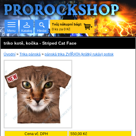
Tvůj nákupní bágl:
0 ks za 0 Kč
Menu
Katalog
Hledat
triko kotě, kočka - Striped Cat Face
Úvodní
>
Trika pánská
>
pánská trika ZVÍŘATA (krátký rukáv) potisk
Seznam skupin
Cena vč. DPH
550,00 Kč