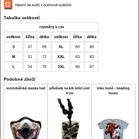
Tabulka velikostí
rozměry v cm
velikost
šířka
délka
velikost
šířka
délka
S
47
69
XL
60
80
M
51
72
XXL
63
83
L
54
76
3XL
68
87
Podobné zboží
motorkářská maska had
přívěsek na krk letící orel
triko koně - heading
4 cm
home