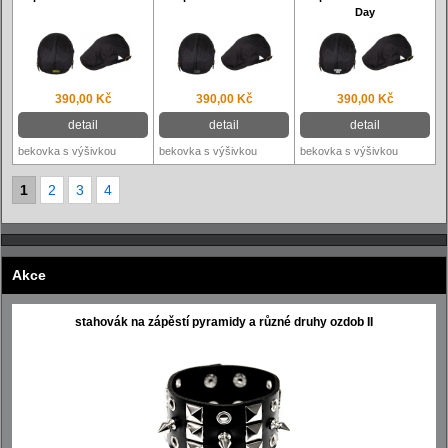
Day
390,00 Kč
390,00 Kč
390,00 Kč
detail
detail
detail
bekovka s výšivkou
bekovka s výšivkou
bekovka s výšivkou
1
2
3
4
Akce
stahovák na zápěstí pyramidy a různé druhy ozdob II