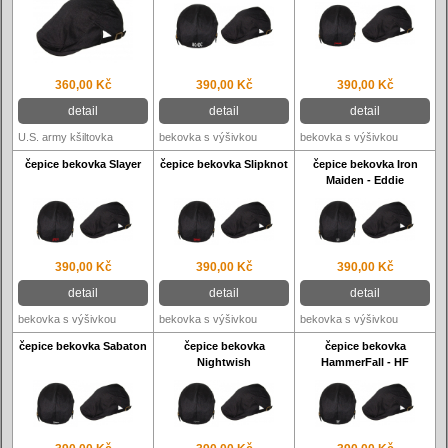
360,00 Kč
390,00 Kč
390,00 Kč
detail
detail
detail
U.S. army kšiltovka
bekovka s výšivkou
bekovka s výšivkou
čepice bekovka Slayer
čepice bekovka Slipknot
čepice bekovka Iron
Maiden - Eddie
390,00 Kč
390,00 Kč
390,00 Kč
detail
detail
detail
bekovka s výšivkou
bekovka s výšivkou
bekovka s výšivkou
čepice bekovka Sabaton
čepice bekovka
čepice bekovka
Nightwish
HammerFall - HF