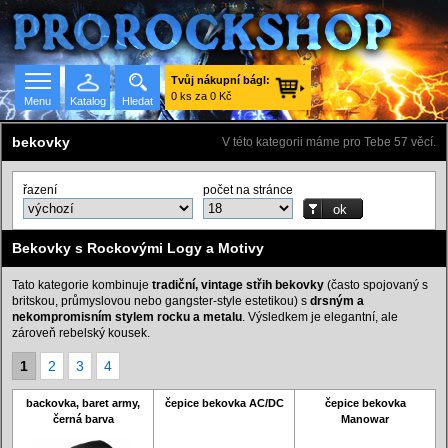
Tvůj nákupní bágl:
0 ks za 0 Kč
Menu
Katalog
Hledat
bekovky
V této kategorii máme pro Tebe 57 věcí.
řazení
počet na stránce
Seznam skupin
Bekovky s Rockovými Logy a Motivy
Tato kategorie kombinuje
tradiční, vintage střih bekovky
(často spojovaný s
britskou, průmyslovou nebo gangster-style estetikou) s
drsným a
nekompromisním stylem rocku a metalu
. Výsledkem je elegantní, ale
zároveň rebelský kousek.
1
2
3
4
backovka, baret army,
čepice bekovka AC/DC
čepice bekovka
černá barva
Manowar