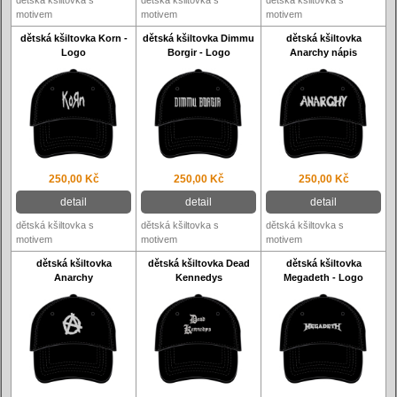
dětská kšiltovka s
dětská kšiltovka s
dětská kšiltovka s
motivem
motivem
motivem
dětská kšiltovka Korn -
dětská kšiltovka Dimmu
dětská kšiltovka
Logo
Borgir - Logo
Anarchy nápis
250,00 Kč
250,00 Kč
250,00 Kč
detail
detail
detail
dětská kšiltovka s
dětská kšiltovka s
dětská kšiltovka s
motivem
motivem
motivem
dětská kšiltovka
dětská kšiltovka Dead
dětská kšiltovka
Anarchy
Kennedys
Megadeth - Logo