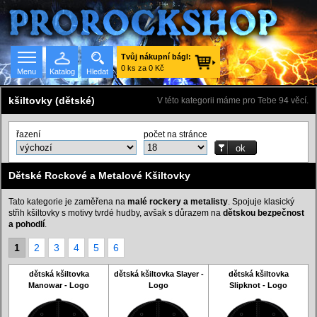
Tvůj nákupní bágl:
0 ks za 0 Kč
Menu
Katalog
Hledat
kšiltovky (dětské)
V této kategorii máme pro Tebe 94 věcí.
řazení
počet na stránce
Seznam skupin
Dětské Rockové a Metalové Kšiltovky
Tato kategorie je zaměřena na
malé rockery a metalisty
. Spojuje klasický
střih kšiltovky s motivy tvrdé hudby, avšak s důrazem na
dětskou bezpečnost
a pohodlí
.
1
2
3
4
5
6
dětská kšiltovka
dětská kšiltovka Slayer -
dětská kšiltovka
Manowar - Logo
Logo
Slipknot - Logo