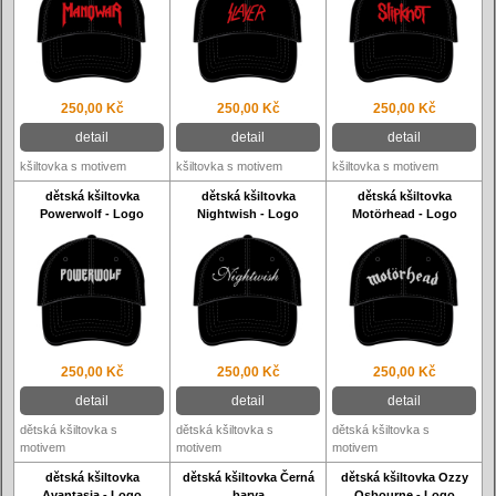
250,00 Kč
250,00 Kč
250,00 Kč
detail
detail
detail
kšiltovka s motivem
kšiltovka s motivem
kšiltovka s motivem
dětská kšiltovka
dětská kšiltovka
dětská kšiltovka
Powerwolf - Logo
Nightwish - Logo
Motörhead - Logo
250,00 Kč
250,00 Kč
250,00 Kč
detail
detail
detail
dětská kšiltovka s
dětská kšiltovka s
dětská kšiltovka s
motivem
motivem
motivem
dětská kšiltovka
dětská kšiltovka Černá
dětská kšiltovka Ozzy
Avantasia - Logo
barva
Osbourne - Logo