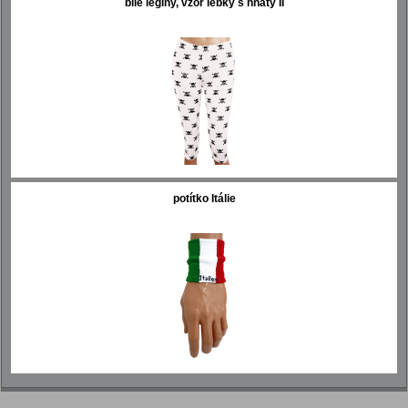
bílé legíny, vzor lebky s hnáty II
potítko Itálie