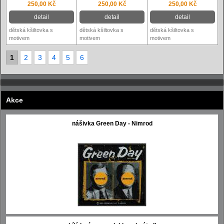
250,00 Kč
250,00 Kč
250,00 Kč
detail
detail
detail
dětská kšiltovka s
dětská kšiltovka s
dětská kšiltovka s
motivem
motivem
motivem
1
2
3
4
5
6
Akce
nášivka Green Day - Nimrod