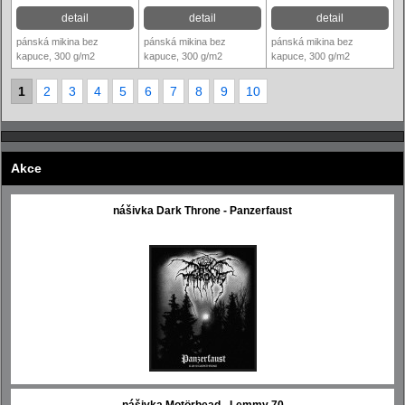
detail
detail
detail
pánská mikina bez
pánská mikina bez
pánská mikina bez
kapuce, 300 g/m2
kapuce, 300 g/m2
kapuce, 300 g/m2
1
2
3
4
5
6
7
8
9
10
Akce
nášivka Dark Throne - Panzerfaust