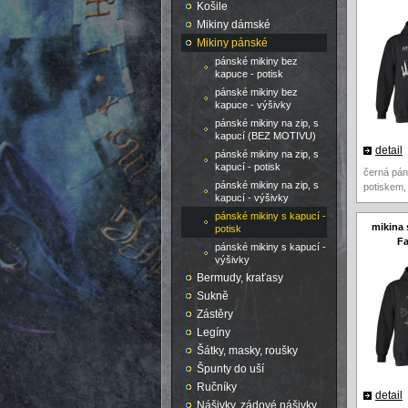
Košile
Mikiny dámské
Mikiny pánské
pánské mikiny bez
kapuce - potisk
pánské mikiny bez
kapuce - výšivky
pánské mikiny na zip, s
kapucí (BEZ MOTIVU)
detail
pánské mikiny na zip, s
kapucí - potisk
černá pán
pánské mikiny na zip, s
potiskem,
kapucí - výšivky
pánské mikiny s kapucí -
mikina 
potisk
Fa
pánské mikiny s kapucí -
výšivky
Bermudy, kraťasy
Sukně
Zástěry
Legíny
Šátky, masky, roušky
Špunty do uší
Ručníky
detail
Nášivky, zádové nášivky