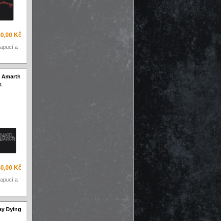
40,00 Kč
apucí a
n Amarth
s
40,00 Kč
apucí a
Lay Dying