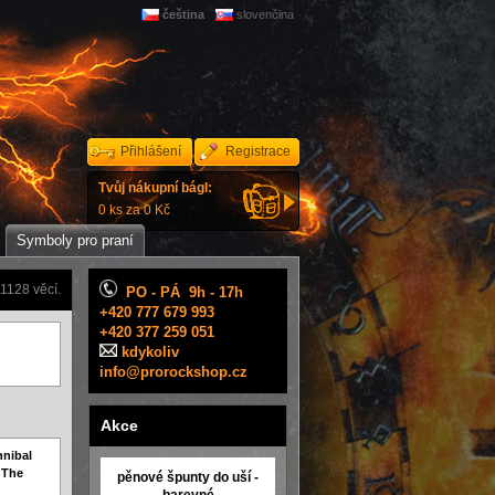
čeština
slovenčina
Přihlášení
Registrace
Tvůj nákupní bágl:
0 ks za 0 Kč
Symboly pro praní
1128 věcí.
PO - PÁ 9h - 17h
+420 777 679 993
+420 377 259 051
kdykoliv
info@prorockshop.cz
Akce
nnibal
 The
pěnové špunty do uší -