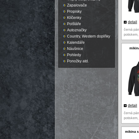
Zapalovače
Propisky
Klíčenky
detail
Polštáře
černá pán
Autoznačky
potiskem,
Country, Western doplňky
Kalendáře
mikina
Náušnice
Pohledy
Ponožky atd.
detail
černá pán
potiskem,
mikina s