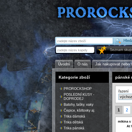
Seznam skup
Úvodní
O nás
Jak nakupovat nebo 
Kategorie zboží
pánské m
PROROCKSHOP
řazení
POSLEDNÍ KUSY -
DOPRODEJ
Batohy, tašky, vaky
1
2
Čepice, kšiltovky aj.
Trika dámská
mikina s
Trika dětská
At 
Trika pánská