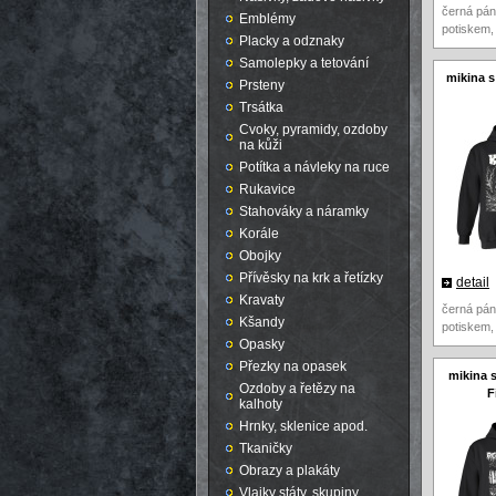
černá pán
Emblémy
potiskem,
Placky a odznaky
Samolepky a tetování
mikina s
Prsteny
Trsátka
Cvoky, pyramidy, ozdoby
na kůži
Potítka a návleky na ruce
Rukavice
Stahováky a náramky
Korále
Obojky
Přívěsky na krk a řetízky
detail
Kravaty
černá pán
Kšandy
potiskem,
Opasky
Přezky na opasek
mikina s
Ozdoby a řetězy na
F
kalhoty
Hrnky, sklenice apod.
Tkaničky
Obrazy a plakáty
Vlajky státy, skupiny