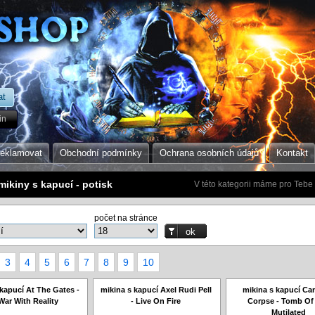
in
reklamovat
Obchodní podmínky
Ochrana osobních údajů
Kontakt
ikiny s kapucí - potisk
V této kategorii máme pro Tebe 
počet na stránce
3
4
5
6
7
8
9
10
 kapucí At The Gates -
mikina s kapucí Axel Rudi Pell
mikina s kapucí Ca
War With Reality
- Live On Fire
Corpse - Tomb Of
Mutilated