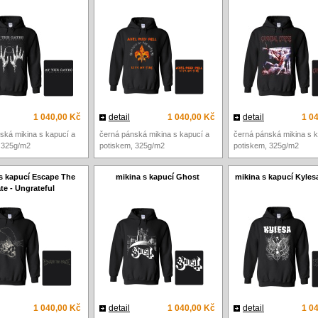
1 040,00 Kč
detail
1 040,00 Kč
detail
1 0
ská mikina s kapucí a
černá pánská mikina s kapucí a
černá pánská mikina s k
 325g/m2
potiskem, 325g/m2
potiskem, 325g/m2
s kapucí Escape The
mikina s kapucí Ghost
mikina s kapucí Kyles
te - Ungrateful
1 040,00 Kč
detail
1 040,00 Kč
detail
1 0