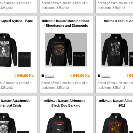
ská mikina s kapucí a
černá pánská mikina s kapucí a
černá pánská mikina s k
 325g/m2
potiskem, 325g/m2
potiskem, 325g/m2
 kapucí Kylesa - Face
mikina s kapucí Machine Head
mikina s kapucí A
- Bloodstone and Diamonds
1 040,00 Kč
detail
1 040,00 Kč
detail
1 0
ská mikina s kapucí a
černá pánská mikina s kapucí a
černá pánská mikina s k
 325g/m2
potiskem, 325g/m2
potiskem, 325g/m2
 kapucí Agathocles -
mikina s kapucí Airbourne -
mikina s kapucí Alic
inancial Crisis
Black Dog Barking
2011