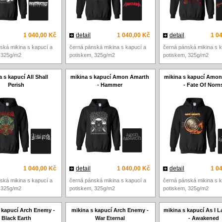
1 040,00 Kč
detail
1 040,00 Kč
detail
1 0
ská mikina s kapucí a
černá pánská mikina s kapucí a
černá pánská mikina s k
 325g/m2
potiskem, 325g/m2
potiskem, 325g/m2
 s kapucí All Shall
mikina s kapucí Amon Amarth
mikina s kapucí Amo
Perish
- Hammer
- Fate Of Norn
1 040,00 Kč
detail
1 040,00 Kč
detail
1 0
ská mikina s kapucí a
černá pánská mikina s kapucí a
černá pánská mikina s k
 325g/m2
potiskem, 325g/m2
potiskem, 325g/m2
 kapucí Arch Enemy -
mikina s kapucí Arch Enemy -
mikina s kapucí As I 
Black Earth
War Eternal
- Awakened