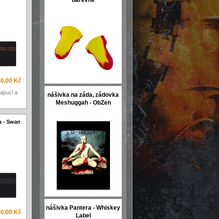
barevné
40,00 Kč
apucí a
nášivka na záda, zádovka
Meshuggah - ObZen
a - Swan
nášivka Pantera - Whiskey
40,00 Kč
Label