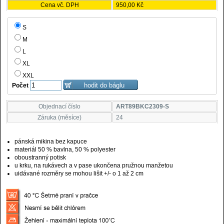
Cena vč. DPH
950,00 Kč
S
M
L
XL
XXL
Počet
Objednací číslo
ART89BKC2309-S
Záruka (měsíce)
24
pánská mikina bez kapuce
materiál 50 % bavlna, 50 % polyester
oboustranný potisk
u krku, na rukávech a v pase ukončena pružnou manžetou
uidávané rozměry se mohou lišit +/- o 1 až 2 cm