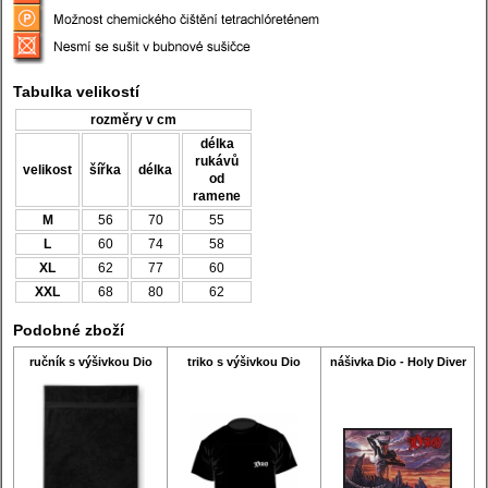
Tabulka velikostí
rozměry v cm
délka
rukávů
velikost
šířka
délka
od
ramene
M
56
70
55
L
60
74
58
XL
62
77
60
XXL
68
80
62
Podobné zboží
ručník s výšivkou Dio
triko s výšivkou Dio
nášivka Dio - Holy Diver