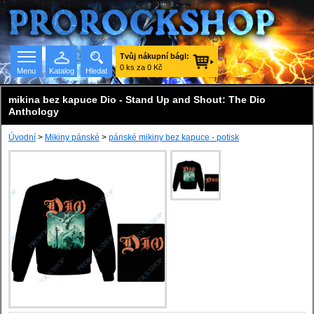
Tvůj nákupní bágl:
0 ks za 0 Kč
Menu
Katalog
Hledat
mikina bez kapuce Dio - Stand Up and Shout: The Dio
Anthology
Úvodní
>
Mikiny pánské
>
pánské mikiny bez kapuce - potisk
Seznam skupin