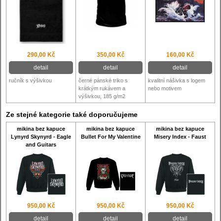
290,00 Kč
350,00 Kč
160,00 Kč
detail
detail
detail
ručník s výšivkou
černé pánské triko s
kvalitní nášivka s logem
krátkým rukávem a
nebo motivem
výšivkou, 185 g/m2
Ze stejné kategorie také doporučujeme
mikina bez kapuce
mikina bez kapuce
mikina bez kapuce
Lynyrd Skynyrd - Eagle
Bullet For My Valentine
Misery Index - Faust
and Guitars
950,00 Kč
950,00 Kč
950,00 Kč
detail
detail
detail