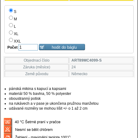
S
M
L
XL
XXL
Počet
Objednací číslo
ART89MC4099-S
Záruka (měsíce)
24
Země původu
Německo
pánská mikina s kapucí a kapsami
materiál 50 % bavlna, 50 % polyester
oboustranný potisk
na rukávech a v pase je ukončena pružnou manžetou
udávané rozměry se mohou lišit +/- o 1 až 2 cm