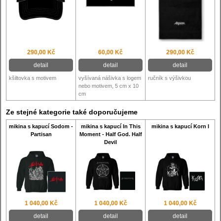
290,00 Kč
60,00 Kč
290,00 Kč
detail
detail
detail
kšiltovka s motivem
vyšívaná nášivka s logem
ručník s výšivkou
nebo motivem, 5 cm x 10
cm
Ze stejné kategorie také doporučujeme
mikina s kapucí Sodom -
mikina s kapucí In This
mikina s kapucí Korn I
Partisan
Moment - Half God. Half
Devil
1 040,00 Kč
1 040,00 Kč
1 040,00 Kč
detail
detail
detail