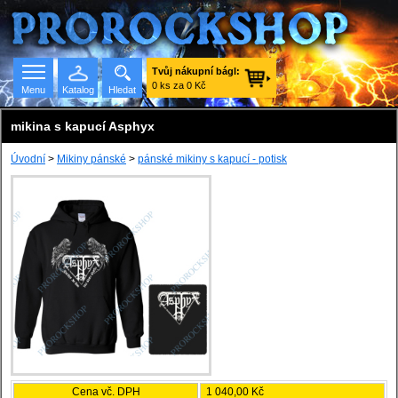
Tvůj nákupní bágl:
0 ks za 0 Kč
Menu
Katalog
Hledat
mikina s kapucí Asphyx
Úvodní
>
Mikiny pánské
>
pánské mikiny s kapucí - potisk
Seznam skupin
Cena vč. DPH
1 040,00 Kč