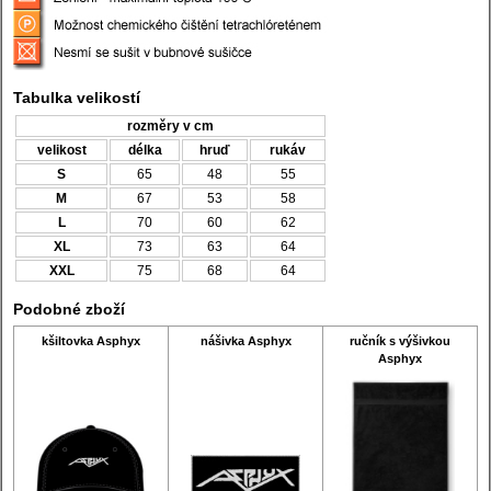
Tabulka velikostí
rozměry v cm
velikost
délka
hruď
rukáv
S
65
48
55
M
67
53
58
L
70
60
62
XL
73
63
64
XXL
75
68
64
Podobné zboží
kšiltovka Asphyx
nášivka Asphyx
ručník s výšivkou
Asphyx